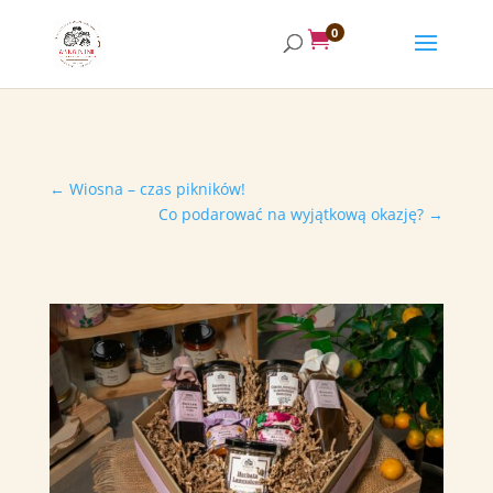
0

←
Wiosna – czas pikników!
Co podarować na wyjątkową okazję?
→