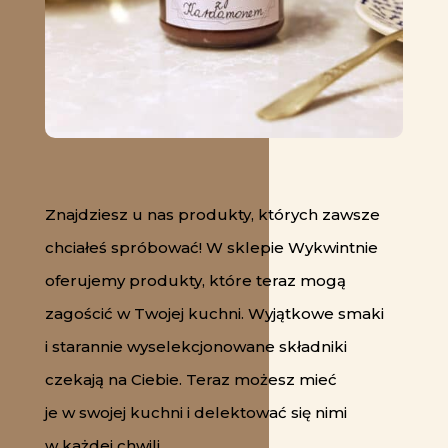
Znajdziesz u nas produkty, których zawsze
chciałeś spróbować! W sklepie Wykwintnie
oferujemy produkty, które teraz mogą
zagościć w Twojej kuchni. Wyjątkowe smaki
i starannie wyselekcjonowane składniki
czekają na Ciebie. Teraz możesz mieć
je w swojej kuchni i delektować się nimi
w każdej chwili.