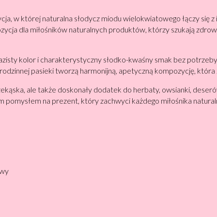
cja, w której naturalna słodycz miodu wielokwiatowego łączy si
pozycja dla miłośników naturalnych produktów, którzy szukają zdro
azisty kolor i charakterystyczny słodko-kwaśny smak bez potrzeby
odzinnej pasieki tworzą harmonijną, apetyczną kompozycję, któr
rzekąska, ale także doskonały dodatek do herbaty, owsianki, des
ym pomysłem na prezent, który zachwyci każdego miłośnika natur
owy