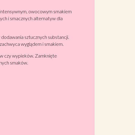
ę z intensywnym, owocowym smakiem
wych i smacznych alternatyw dla
 dodawania sztucznych substancji.
a zachwyca wyglądem i smakiem.
erów czy wypieków. Zamknięte
alnych smaków.