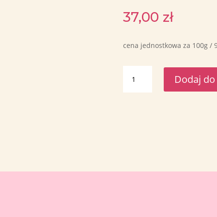
37,00
zł
cena jednostkowa za 100g / 9
ilość
Dodaj do
Maliny
w
miodzie
Bartnik
Mazowiecki