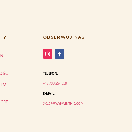
TY
OBSERWUJ NAS
IN
OŚCI
TELEFON:
+48 733 254 039
NTO
E-MAIL:
ACJE
SKLEP@WYKWINTNIE.COM