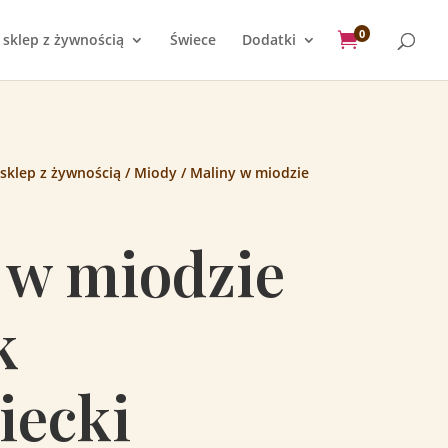
0

 sklep z żywnością
Świece
Dodatki
 sklep z żywnością
/
Miody
/ Maliny w miodzie
 w miodzie
k
iecki