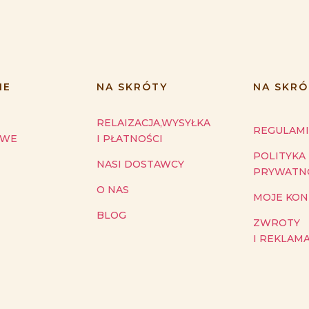
IE
NA SKRÓTY
NA SKRÓ
RELAIZACJA,WYSYŁKA
REGULAM
OWE
I PŁATNOŚCI
POLITYKA
NASI DOSTAWCY
PRYWATN
O NAS
MOJE KO
BLOG
ZWROTY
I REKLAM