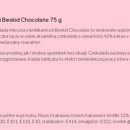
i Beskid Chocolate 75 g
lada mleczna z lentilkami od Beskid Chocolate to doskonały wybór 
liczka łączy w sobie aksamitną czekoladę o zawartości 42% kakao z
owtarzalny charakter.
na urodziny, jak i drobny upominek bez okazji. Czekolada zachwyca 
 przygotowana. Każda tabliczka to efekt rzemieślniczej pracy, która 
ko pełne w proszku, tłuszcz kakaowy (masło kakaowe), lentilki 12
20, E101, E133, E10, stabilizator: E414, emulgator: E322, środek g