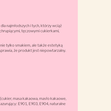
dla najmłodszych i tych, którzy wciąż
 chrupiącymi, tęczowymi cukierkami,
nie tylko smakiem, ale także estetyką
sprawia, że produkt jest niepowtarzalny.
% (cukier, masa kakaowa, masło kakaowe,
lazurujący: E901, E903, E904, naturalne