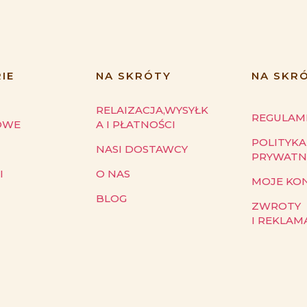
IE
NA SKRÓTY
NA SKR
RELAIZACJA,WYSYŁK
REGULAM
OWE
A I PŁATNOŚCI
POLITYKA
NASI DOSTAWCY
PRYWATN
I
O NAS
MOJE KO
BLOG
ZWROTY
I REKLAM