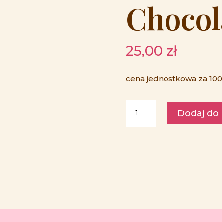
Chocol
25,00
zł
cena jednostkowa za 100g
ilość
Dodaj do
Czekolada
mleczna
z
lentilkami
Beskid
Chocolate
75
g