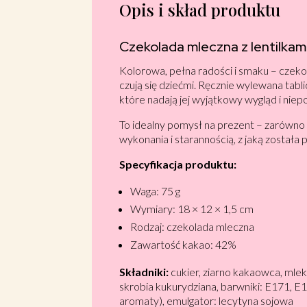
Opis i skład produktu
Czekolada mleczna z lentilkam
Kolorowa, pełna radości i smaku – czeko
czują się dziećmi. Ręcznie wylewana tab
które nadają jej wyjątkowy wygląd i niep
To idealny pomysł na prezent – zarówno 
wykonania i starannością, z jaką została
Specyfikacja produktu:
Waga: 75 g
Wymiary: 18 × 12 × 1,5 cm
Rodzaj: czekolada mleczna
Zawartość kakao: 42%
Składniki:
cukier, ziarno kakaowca, mle
skrobia kukurydziana, barwniki: E171, E1
aromaty), emulgator: lecytyna sojowa