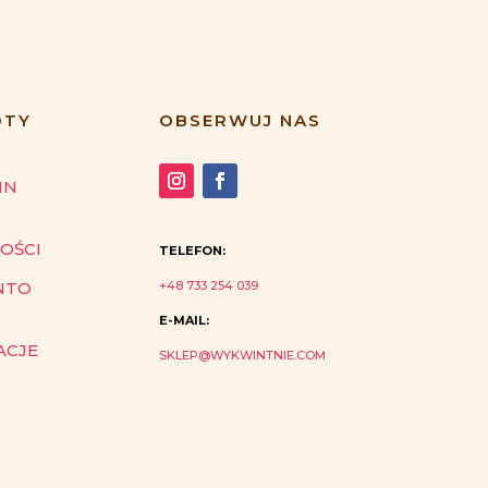
ÓTY
OBSERWUJ NAS
IN
OŚCI
TELEFON:
+48 733 254 039
NTO
E-MAIL:
ACJE
SKLEP@WYKWINTNIE.COM