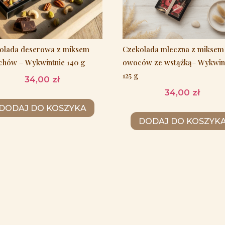
olada deserowa z miksem
Czekolada mleczna z miksem
chów – Wykwintnie 140 g
owoców ze wstążką– Wykwin
125 g
34,00
zł
34,00
zł
DODAJ DO KOSZYKA
DODAJ DO KOSZYK