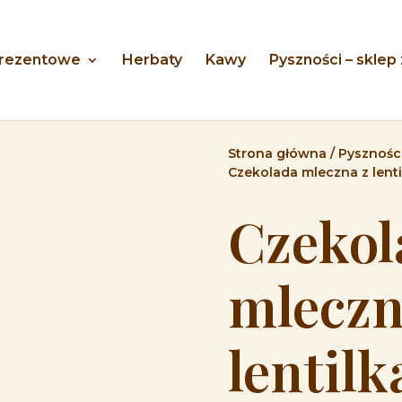
prezentowe
Herbaty
Kawy
Pyszności – sklep
Strona główna
/
Pyszności
Czekolada mleczna z lenti
Czekol
mleczn
lentil