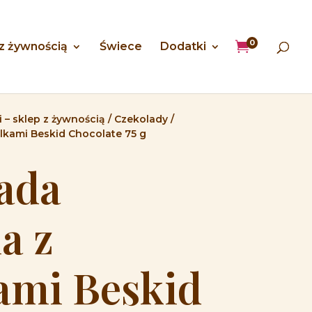
0

 z żywnością
Świece
Dodatki
 – sklep z żywnością
/
Czekolady
/
lkami Beskid Chocolate 75 g
ada
a z
kami Beskid