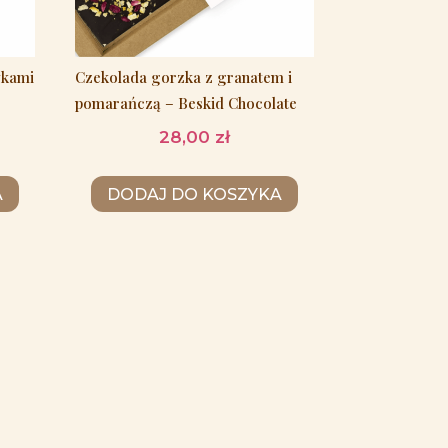
wkami
Czekolada gorzka z granatem i
pomarańczą – Beskid Chocolate
28,00
zł
A
DODAJ DO KOSZYKA