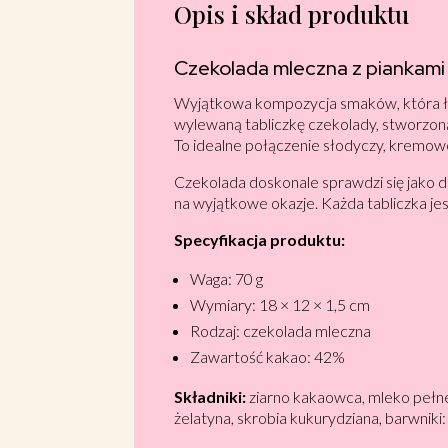
Opis i skład produktu
Czekolada mleczna z piankami
Wyjątkowa kompozycja smaków, która łą
wylewaną tabliczkę czekolady, stworzoną
To idealne połączenie słodyczy, kremowej
Czekolada doskonale sprawdzi się jako 
na wyjątkowe okazje. Każda tabliczka je
Specyfikacja produktu:
Waga: 70 g
Wymiary: 18 × 12 × 1,5 cm
Rodzaj: czekolada mleczna
Zawartość kakao: 42%
Składniki:
ziarno kakaowca, mleko pełne
żelatyna, skrobia kukurydziana, barwnik