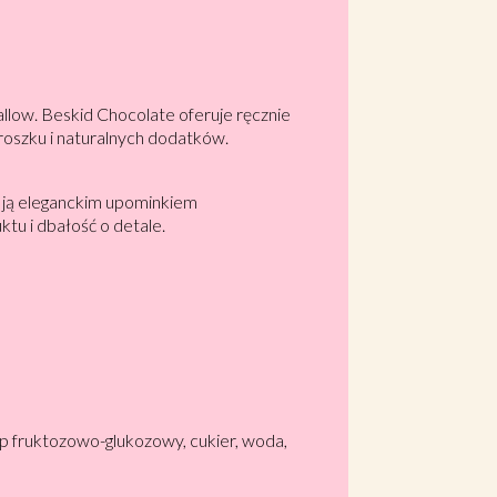
low. Beskid Chocolate oferuje ręcznie
roszku i naturalnych dodatków.
i ją eleganckim upominkiem
tu i dbałość o detale.
p fruktozowo-glukozowy, cukier, woda,