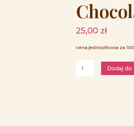
Chocol
25,00
zł
cena jednostkowa za 100g
ilość
Dodaj do
Czekolada
mleczna
z
piankami
Beskid
Chocolate
70
g