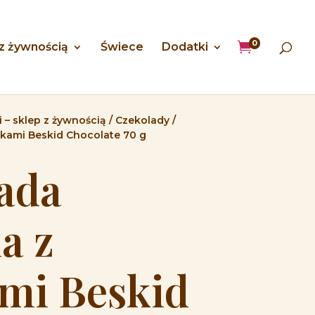
0

 z żywnością
Świece
Dodatki
 – sklep z żywnością
/
Czekolady
/
kami Beskid Chocolate 70 g
ada
a z
mi Beskid