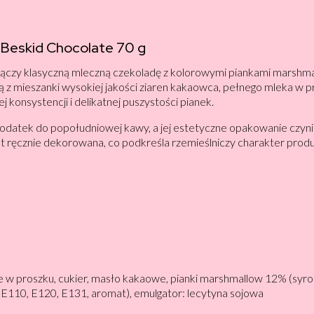
 Beskid Chocolate 70 g
czy klasyczną mleczną czekoladę z kolorowymi piankami marshmal
 z mieszanki wysokiej jakości ziaren kakaowca, pełnego mleka w p
 konsystencji i delikatnej puszystości pianek.
dodatek do popołudniowej kawy, a jej estetyczne opakowanie czyn
st ręcznie dekorowana, co podkreśla rzemieślniczy charakter produk
 w proszku, cukier, masło kakaowe, pianki marshmallow 12% (syro
i: E110, E120, E131, aromat), emulgator: lecytyna sojowa