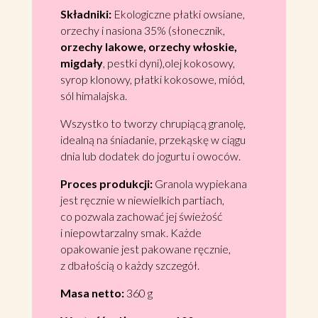
Składniki:
Ekologiczne płatki owsiane,
orzechy i nasiona 35% (słonecznik,
orzechy lakowe, orzechy włoskie,
migdały
, pestki dyni),olej kokosowy,
syrop klonowy, płatki kokosowe, miód,
sól himalajska.
Wszystko to tworzy chrupiącą granolę,
idealną na śniadanie, przekąskę w ciągu
dnia lub dodatek do jogurtu i owoców.
Proces produkcji:
Granola wypiekana
jest ręcznie w niewielkich partiach,
co pozwala zachować jej świeżość
i niepowtarzalny smak. Każde
opakowanie jest pakowane ręcznie,
z dbałością o każdy szczegół.
Masa netto:
360 g