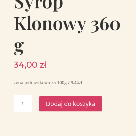
Syrop
Klonowy 360
g
34,00
zł
cena jednostkowa za 100g / 9,44zł
ilość
Dodaj do koszyka
Granola
Malu
–
Orzechy
i