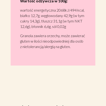
Wartość odżywcza w 100g:
wartość energetyczna 2068kJ/494 kcal,
białko 12,7g, węglowodany 42,9g (w tym
cukry 14,3g), tłuszcz 31,1g (w tym NKT
12,6g), błonnik 6,6g, sól 0,02g
Granola zawiera orzechy, może zawierać
gluten w ilości nieodpowiedniej dla osób
z nietolerancją/alergią na gluten.