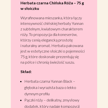
Herbata czarna Chińska Róża – 75 g
w słoiczku
Wyrafinowana mieszanka, która łączy
intensywność chińskiej herbaty Yunnan
z subtelnym, kwiatowym charakterem
róży. To propozycja dla koneserów,
którzy cenią elegancką prostotę
i naturalny aromat. Herbata pakowana
jest w estetyczne słoiczki o pojemności
75 g, które doskonale prezentują się
na półce i chronią świeżość suszu.
Skład:
Herbata czarna Yunnan Black –
głęboka i wyrazista baza o lekko
dymnym profilu
Pączki róży – delikatny, zmysłowy
dodatek, który nadaje kompozycji