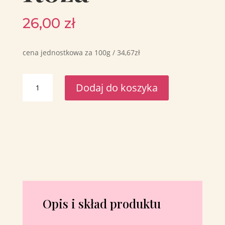
26,00
zł
cena jednostkowa za 100g / 34,67zł
ilość
Dodaj do koszyka
Herbata
czarna
''Chińska
Róża''
Opis i skład produktu