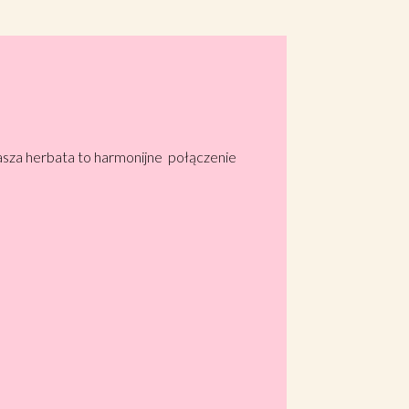
asza herbata to harmonijne połączenie