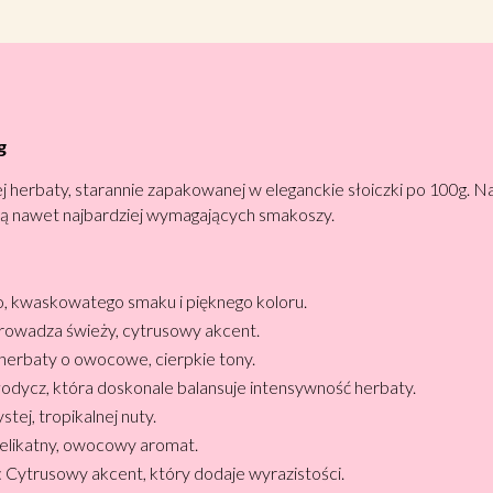
g
herbaty, starannie zapakowanej w eleganckie słoiczki po 100g. N
ą nawet najbardziej wymagających smakoszy.
o, kwaskowatego smaku i pięknego koloru.
rowadza świeży, cytrusowy akcent.
herbaty o owocowe, cierpkie tony.
łodycz, która doskonale balansuje intensywność herbaty.
stej, tropikalnej nuty.
elikatny, owocowy aromat.
: Cytrusowy akcent, który dodaje wyrazistości.