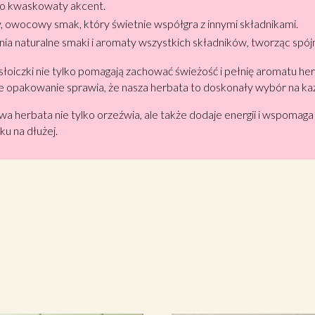
ko kwaskowaty akcent.
, owocowy smak, który świetnie współgra z innymi składnikami.
nia naturalne smaki i aromaty wszystkich składników, tworząc spój
oiczki nie tylko pomagają zachować świeżość i pełnię aromatu herb
kie opakowanie sprawia, że nasza herbata to doskonały wybór na ka
owa herbata nie tylko orzeźwia, ale także dodaje energii i wspom
ku na dłużej.