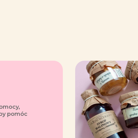
pomocy,
 aby pomóc