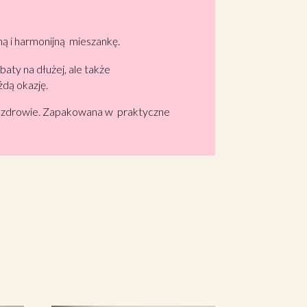
ną i harmonijną mieszankę.
aty na dłużej, ale także
żdą okazję.
aga zdrowie. Zapakowana w praktyczne