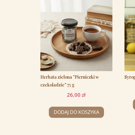
Herbata zielona ”Pierniczki w
Syrop
czekoladzie” 75 g
26,00
zł
DODAJ DO KOSZYKA