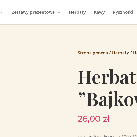
Zestawy prezentowe
Herbaty
Kawy
Pyszności –
Strona główna
/
Herbaty
/ H
Herbat
”Bajko
26,00
zł
cena jednostkowa za 100g / 2