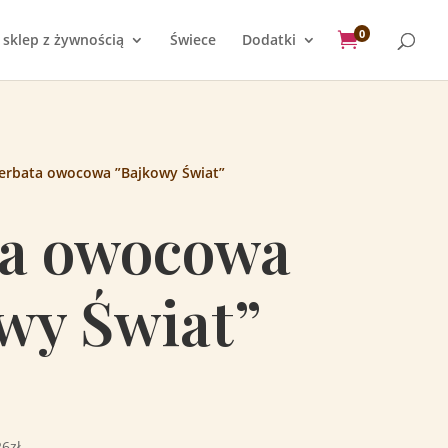
0

 sklep z żywnością
Świece
Dodatki
erbata owocowa ”Bajkowy Świat”
a owocowa
wy Świat”
6zł