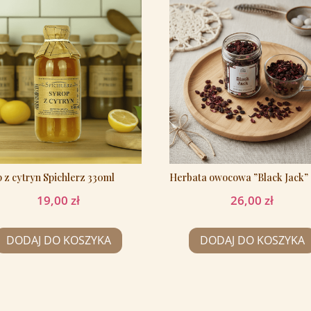
 z cytryn Spichlerz 330ml
Herbata owocowa ”Black Jack”
19,00
zł
26,00
zł
DODAJ DO KOSZYKA
DODAJ DO KOSZYKA