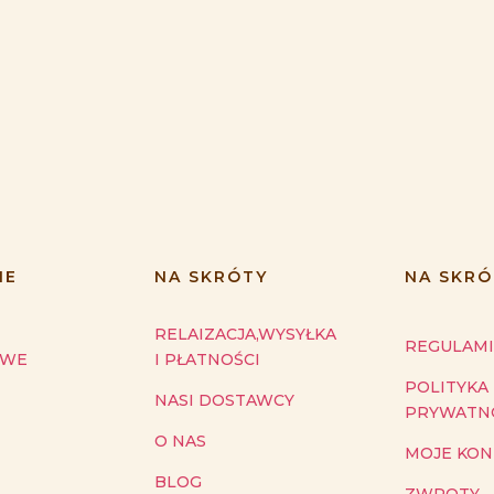
IE
NA SKRÓTY
NA SKRÓ
RELAIZACJA,WYSYŁKA
REGULAM
OWE
I PŁATNOŚCI
POLITYKA
NASI DOSTAWCY
PRYWATN
O NAS
MOJE KO
BLOG