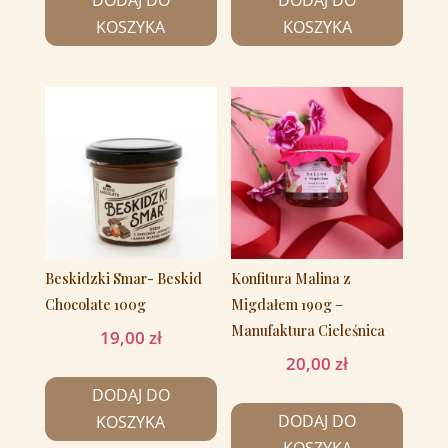
DODAJ DO
DODAJ DO
KOSZYKA
KOSZYKA
Beskidzki Smar- Beskid
Konfitura Malina z
Chocolate 100g
Migdałem 190g –
Manufaktura Cieleśnica
19,00
zł
20,00
zł
DODAJ DO
DODAJ DO
KOSZYKA