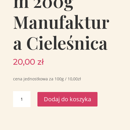
m 200g
Manufaktur
a Cieleśnica
20,00
zł
cena jednostkowa za 100g / 10,00zł
ilość
Dodaj do koszyka
Konfitura
z
winogron
z
kardamonem