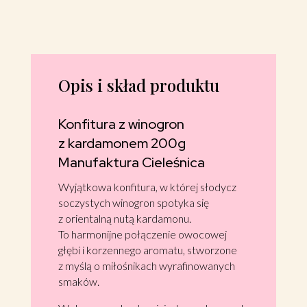
200g
Manufaktura
Cieleśnica
Opis i skład produktu
Konfitura z winogron
z kardamonem 200g
Manufaktura Cieleśnica
Wyjątkowa konfitura, w której słodycz
soczystych winogron spotyka się
z orientalną nutą kardamonu.
To harmonijne połączenie owocowej
głębi i korzennego aromatu, stworzone
z myślą o miłośnikach wyrafinowanych
smaków.