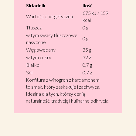
Składnik
Ilość
675 kJ / 159
Wartość energetyczna
kcal
Tłuszcz
0 g
w tym kwasy tłuszczowe
0 g
nasycone
Węglowodany
35 g
w tym cukry
32 g
Białko
0,7 g
Sól
0,7 g
Konfitura z winogron z kardamonem
to smak, który zaskakuje i zachwyca.
Idealna dla tych, którzy cenią
naturalność, tradycję i kulinarne odkrycia.