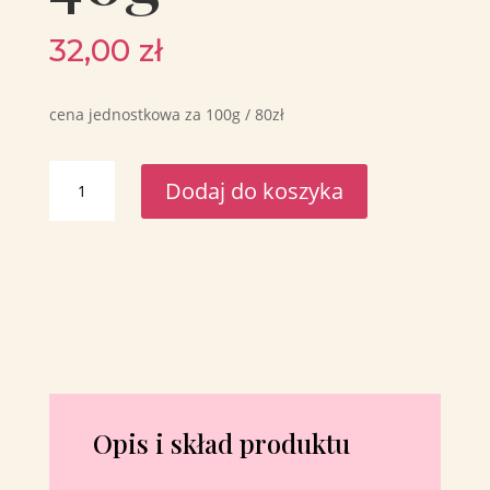
32,00
zł
cena jednostkowa za 100g / 80zł
ilość
Dodaj do koszyka
Maliny
liofilizowane
Spichlerz
40g
Opis i skład produktu