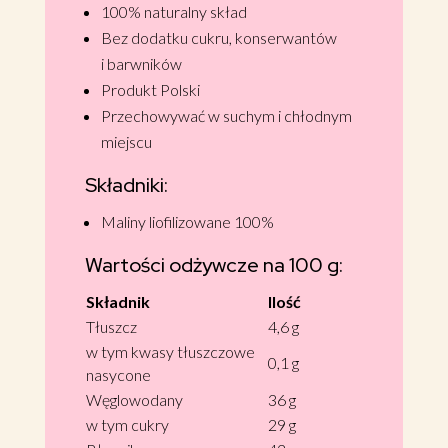
100% naturalny skład
Bez dodatku cukru, konserwantów
i barwników
Produkt Polski
Przechowywać w suchym i chłodnym
miejscu
Składniki:
Maliny liofilizowane 100%
Wartości odżywcze na 100 g:
Składnik
Ilość
Tłuszcz
4,6 g
w tym kwasy tłuszczowe
0,1 g
nasycone
Węglowodany
36 g
w tym cukry
29 g