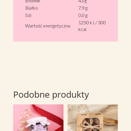
Błonnik
43 g
Białko
7,9 g
Sól
0,0 g
1250 kJ / 300
Wartość energetyczna
kcal
Podobne produkty