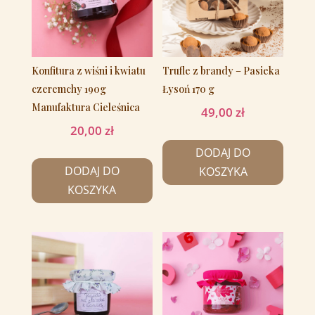
Konfitura z wiśni i kwiatu
Trufle z brandy – Pasieka
czeremchy 190g
Łysoń 170 g
Manufaktura Cieleśnica
49,00
zł
20,00
zł
DODAJ DO
DODAJ DO
KOSZYKA
KOSZYKA