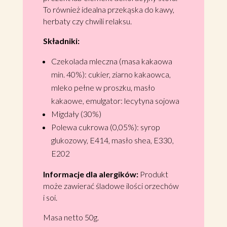
To również idealna przekąska do kawy,
herbaty czy chwili relaksu.
Składniki:
Czekolada mleczna (masa kakaowa
min. 40%): cukier, ziarno kakaowca,
mleko pełne w proszku, masło
kakaowe, emulgator: lecytyna sojowa
Migdały (30%)
Polewa cukrowa (0,05%): syrop
glukozowy, E414, masło shea, E330,
E202
Informacje dla alergików:
Produkt
może zawierać śladowe ilości orzechów
i soi.
Masa netto 50g.