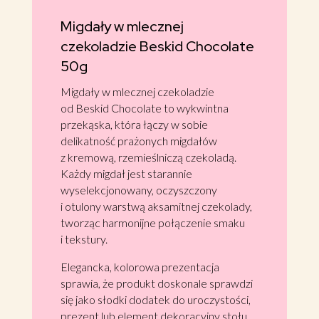
Migdały w mlecznej
czekoladzie Beskid Chocolate
50g
Migdały w mlecznej czekoladzie
od Beskid Chocolate to wykwintna
przekąska, która łączy w sobie
delikatność prażonych migdałów
z kremową, rzemieślniczą czekoladą.
Każdy migdał jest starannie
wyselekcjonowany, oczyszczony
i otulony warstwą aksamitnej czekolady,
tworząc harmonijne połączenie smaku
i tekstury.
Elegancka, kolorowa prezentacja
sprawia, że produkt doskonale sprawdzi
się jako słodki dodatek do uroczystości,
prezent lub element dekoracyjny stołu.