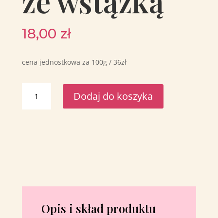
ze wstążką
18,00
zł
cena jednostkowa za 100g / 36zł
ilość
Dodaj do koszyka
Migdały
w
mlecznej
czekoladzie
ze
wstążką
Opis i skład produktu