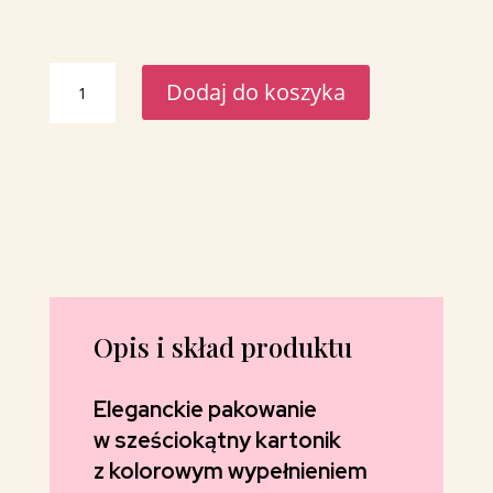
ilość
Dodaj do koszyka
Pakowanie
w
kartonik
sześciokątny
z
kolorwym
wypełnieniem
Opis i skład produktu
Eleganckie pakowanie
w sześciokątny kartonik
z kolorowym wypełnieniem