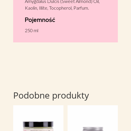
Amygdalus Dulcis (Sweet Almond) Oil,
Kaolin, Illite, Tocopherol, Parfum.
Pojemność
250 ml
Podobne produkty