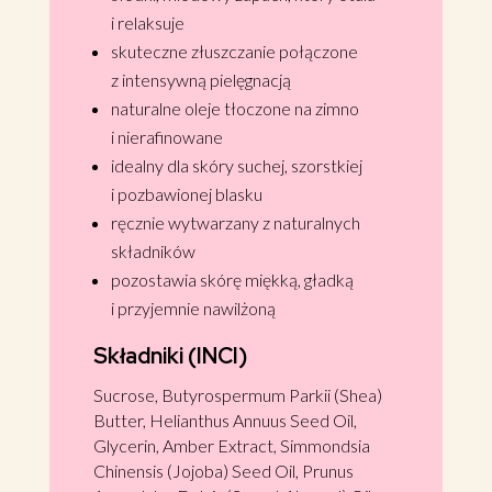
i relaksuje
skuteczne złuszczanie połączone
z intensywną pielęgnacją
naturalne oleje tłoczone na zimno
i nierafinowane
idealny dla skóry suchej, szorstkiej
i pozbawionej blasku
ręcznie wytwarzany z naturalnych
składników
pozostawia skórę miękką, gładką
i przyjemnie nawilżoną
Składniki (INCI)
Sucrose, Butyrospermum Parkii (Shea)
Butter, Helianthus Annuus Seed Oil,
Glycerin, Amber Extract, Simmondsia
Chinensis (Jojoba) Seed Oil, Prunus