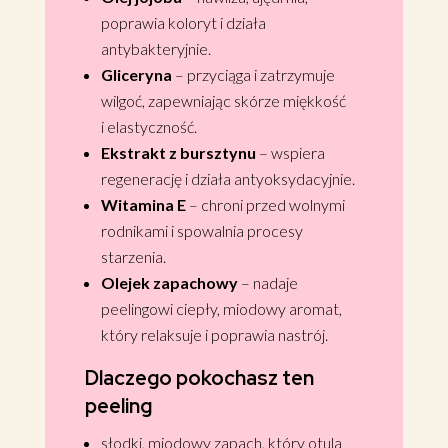
poprawia koloryt i działa
antybakteryjnie.
Gliceryna
– przyciąga i zatrzymuje
wilgoć, zapewniając skórze miękkość
i elastyczność.
Ekstrakt z bursztynu
– wspiera
regenerację i działa antyoksydacyjnie.
Witamina E
– chroni przed wolnymi
rodnikami i spowalnia procesy
starzenia.
Olejek zapachowy
– nadaje
peelingowi ciepły, miodowy aromat,
który relaksuje i poprawia nastrój.
Dlaczego pokochasz ten
peeling
słodki, miodowy zapach, który otula