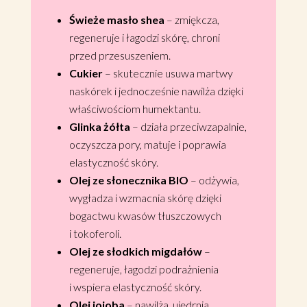
Świeże masło shea
– zmiękcza,
regeneruje i łagodzi skórę, chroni
przed przesuszeniem.
Cukier
– skutecznie usuwa martwy
naskórek i jednocześnie nawilża dzięki
właściwościom humektantu.
Glinka żółta
– działa przeciwzapalnie,
oczyszcza pory, matuje i poprawia
elastyczność skóry.
Olej ze słonecznika BIO
– odżywia,
wygładza i wzmacnia skórę dzięki
bogactwu kwasów tłuszczowych
i tokoferoli.
Olej ze słodkich migdałów
–
regeneruje, łagodzi podrażnienia
i wspiera elastyczność skóry.
Olej jojoba
– nawilża, ujędrnia,