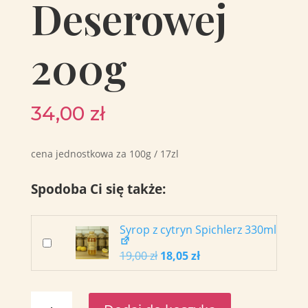
Deserowej
200g
34,00
zł
cena jednostkowa za 100g / 17zl
Spodoba Ci się także:
Syrop z cytryn Spichlerz 330ml
Dodaj do koszyka również “Syrop z cytryn Spichle
Pierwotna
Aktualna
19,00
zł
18,05
zł
cena
cena
wynosiła:
wynosi:
19,00 zł.
18,05 zł.
ilość