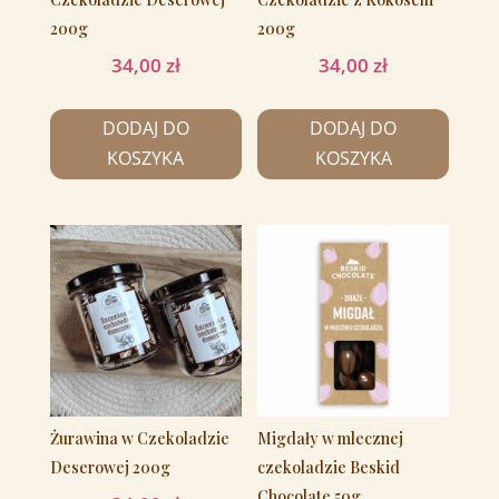
200g
200g
34,00
zł
34,00
zł
DODAJ DO
DODAJ DO
KOSZYKA
KOSZYKA
Żurawina w Czekoladzie
Migdały w mlecznej
Deserowej 200g
czekoladzie Beskid
Chocolate 50g