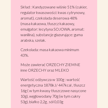
Skład :
Kandyzowane wiśnie 51% (cukier,
regulator kwasowości: kwas cytrynowy,
aromat),
czekolada deserowa 48%
(masa kakaowa, tłuszcz
kakaowy,
emulgator: lecytyna SOJOWA, aromat:
wanilina), substancje glazurujące: guma
arabska,
szelak.
Czekolada: masa kakaowa minimum
43%.
Może zawierać ORZECHY ZIEMNE
inne ORZECHY
oraz MLEKO
Wartość odżywcza w 100g : wartość
energetyczna 1878kJ/ 447kcal , tłuszcz
16g ( w tym kwasy tłuszczowe nasycone
10g), węglowodany 70g (w tym cukry
53g), białko 2,2g , sól 0,03g