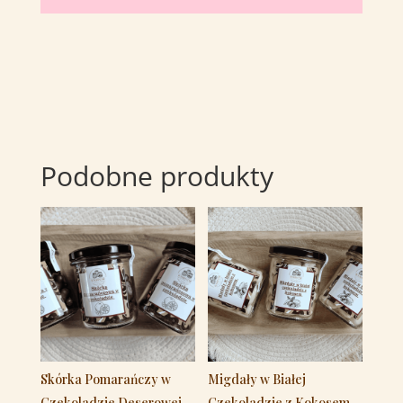
Podobne produkty
Skórka Pomarańczy w
Migdały w Białej
Czekoladzie Deserowej
Czekoladzie z Kokosem