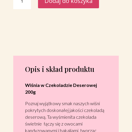
Dodaj do koszyka
Wiśnie
w
Czekoladzie
Deserowej
200g
Opis i skład produktu
Wiśnia w Czekoladzie Deserowej
200g
Poznaj wyjątkowy smak naszych wiśni
pokrytych doskonałej jakości czekoladą
deserową. Ta wyśmienita czekolada
świetnie łączy się z owocami
kandyzowanymi i bakaliami, tworząc