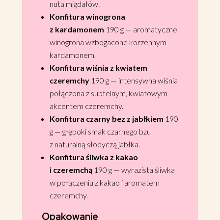
nutą migdałów.
Konfitura winogrona
z kardamonem
190 g — aromatyczne
winogrona wzbogacone korzennym
kardamonem.
Konfitura wiśnia z kwiatem
czeremchy
190 g — intensywna wiśnia
połączona z subtelnym, kwiatowym
akcentem czeremchy.
Konfitura czarny bez z jabłkiem
190
g — głęboki smak czarnego bzu
z naturalną słodyczą jabłka.
Konfitura śliwka z kakao
i czeremchą
190 g — wyrazista śliwka
w połączeniu z kakao i aromatem
czeremchy.
Opakowanie