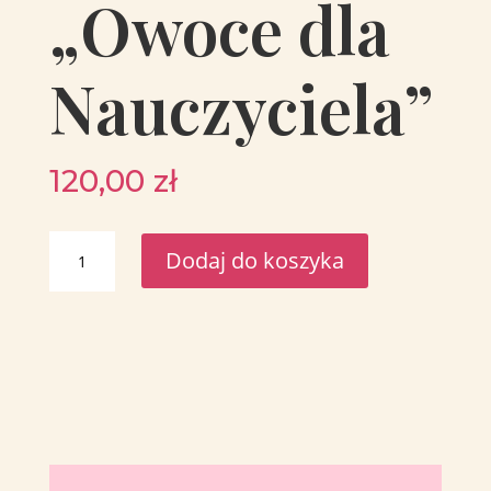
„Owoce dla
Nauczyciela”
120,00
zł
ilość
Dodaj do koszyka
Zestaw
prezentowy
„Owoce
dla
Nauczyciela”