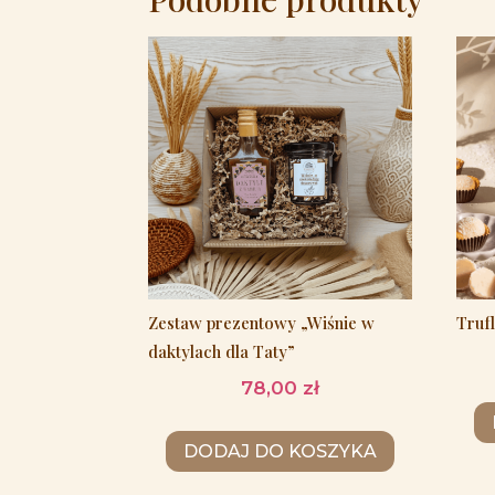
Zestaw prezentowy „Wiśnie w
Truf
daktylach dla Taty”
78,00
zł
DODAJ DO KOSZYKA