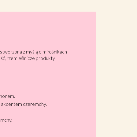
 stworzona z myślą o miłośnikach
ość, rzemieślnicze produkty
amonem.
m akcentem czeremchy.
emchy.