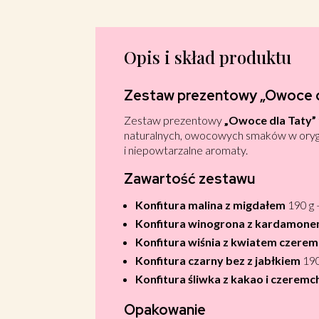
Opis i skład produktu
Zestaw prezentowy „Owoce d
Zestaw prezentowy
„Owoce dla Taty”
naturalnych, owocowych smaków w orygina
i niepowtarzalne aromaty.
Zawartość zestawu
Konfitura malina z migdałem
190 g 
Konfitura winogrona z kardamon
Konfitura wiśnia z kwiatem czere
Konfitura czarny bez z jabłkiem
190
Konfitura śliwka z kakao i czeremc
Opakowanie