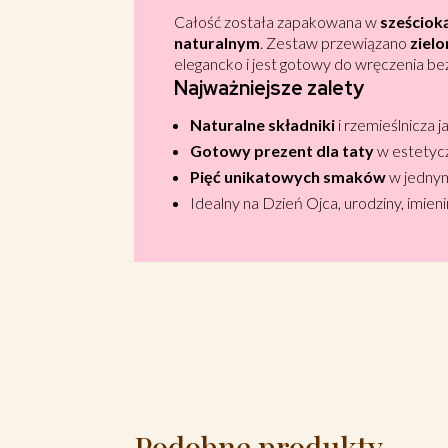
Całość została zapakowana w
sześciok
naturalnym
. Zestaw przewiązano
ziel
elegancko i jest gotowy do wręczenia 
Najważniejsze zalety
Naturalne składniki
i rzemieślnicza j
Gotowy prezent dla taty
w estetyc
Pięć unikatowych smaków
w jedny
Idealny na Dzień Ojca, urodziny, imien
Podobne produkty