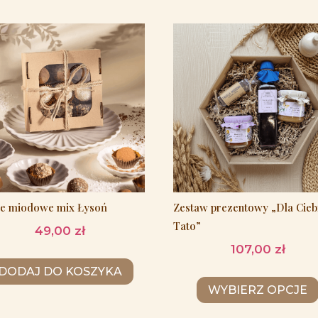
le miodowe mix Łysoń
Zestaw prezentowy „Dla Cieb
Tato”
49,00
zł
107,00
zł
DODAJ DO KOSZYKA
WYBIERZ OPCJE