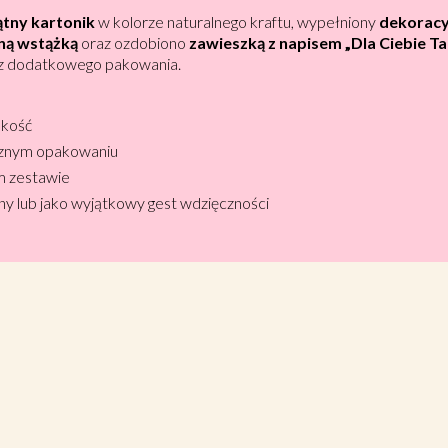
ątny kartonik
w kolorze naturalnego kraftu, wypełniony
dekoracy
oną wstążką
oraz ozdobiono
zawieszką z napisem „Dla Ciebie Ta
bez dodatkowego pakowania.
akość
znym opakowaniu
m zestawie
iny lub jako wyjątkowy gest wdzięczności