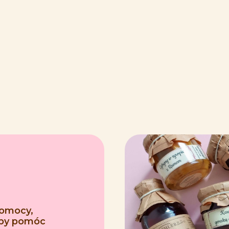
pomocy,
 aby pomóc