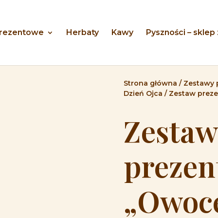
prezentowe
Herbaty
Kawy
Pyszności – sklep
Strona główna
/
Zestawy 
Dzień Ojca
/ Zestaw prez
Zestaw
prezen
„Owoce