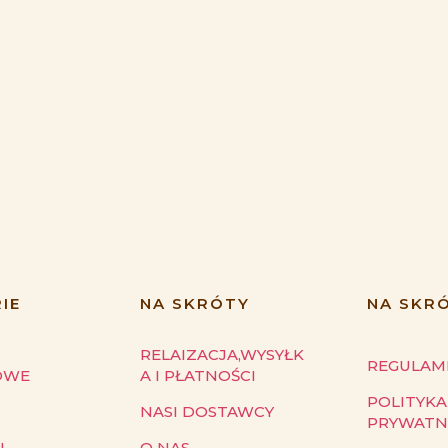
IE
NA SKRÓTY
NA SKR
RELAIZACJA,WYSYŁK
REGULAM
OWE
A I PŁATNOŚCI
POLITYKA
NASI DOSTAWCY
PRYWATN
I
O NAS