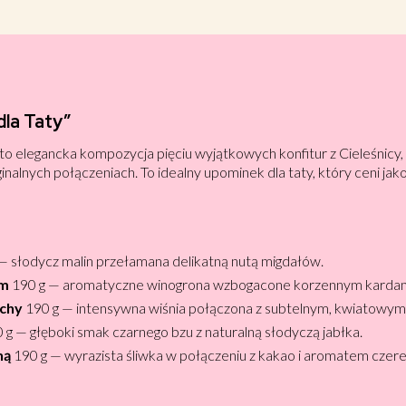
la Taty”
to elegancka kompozycja pięciu wyjątkowych konfitur z Cieleśnicy,
lnych połączeniach. To idealny upominek dla taty, który ceni jak
— słodycz malin przełamana delikatną nutą migdałów.
em
190 g — aromatyczne winogrona wzbogacone korzennym kard
mchy
190 g — intensywna wiśnia połączona z subtelnym, kwiatowy
 g — głęboki smak czarnego bzu z naturalną słodyczą jabłka.
hą
190 g — wyrazista śliwka w połączeniu z kakao i aromatem czer