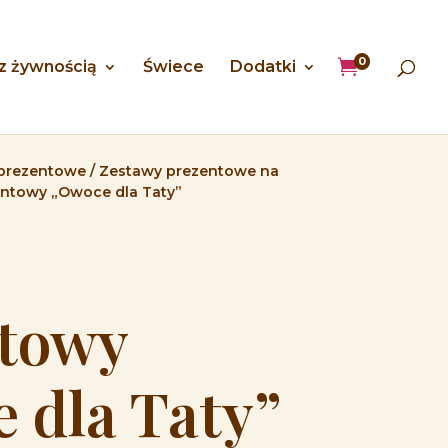
0

 z żywnością
Świece
Dodatki
prezentowe
/
Zestawy prezentowe na
entowy „Owoce dla Taty”
towy
 dla Taty”