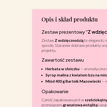
Opis i skład produktu
Zestaw prezentowy ''
Z wdzięc
Zestaw
Z wdzięcznością
to elegancki,
sposób. Starannie dobrane produkty ora
projektu.
Zawartość zestawu
Herbata w słoiczku
— aromatyczna mi
Syrop malina z kwiatem bzu na mio
Miód 400 g Bartnik Mazowiecki
— w
Opakowanie
Całość zapakowana jest w
sześciokątn
przewiązano
granatową wstążką
i uzu