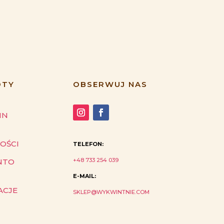
ÓTY
OBSERWUJ NAS
IN
OŚCI
TELEFON:
+48 733 254 039
NTO
E-MAIL:
ACJE
SKLEP@WYKWINTNIE.COM