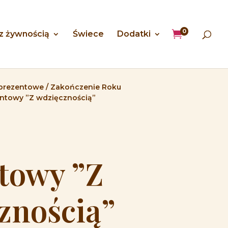
0

 z żywnością
Świece
Dodatki
prezentowe
/
Zakończenie Roku
ntowy ”Z wdzięcznością”
towy ”Z
znością”