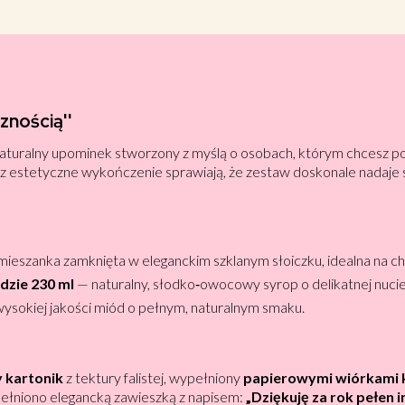
znością''
 naturalny upominek stworzony z myślą o osobach, którym chcesz p
z estetyczne wykończenie sprawiają, że zestaw doskonale nadaje s
eszanka zamknięta w eleganckim szklanym słoiczku, idealna na chw
dzie 230 ml
— naturalny, słodko‑owocowy syrop o delikatnej nucie
ysokiej jakości miód o pełnym, naturalnym smaku.
y kartonik
z tektury falistej, wypełniony
papierowymi wiórkami 
pełniono elegancką zawieszką z napisem:
„Dziękuję za rok pełen in