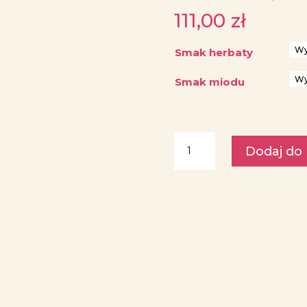
111,00
zł
Smak herbaty
Smak miodu
ilość
Dodaj do
Zestaw
prezentowy
''Z
wdzięcznością''