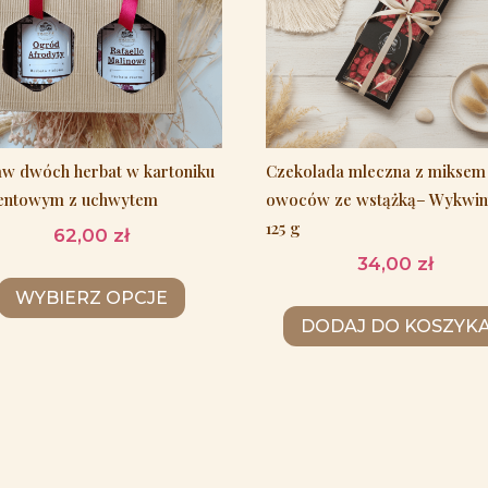
aw dwóch herbat w kartoniku
Czekolada mleczna z miksem
entowym z uchwytem
owoców ze wstążką– Wykwin
125 g
62,00
zł
34,00
zł
WYBIERZ OPCJE
DODAJ DO KOSZYK