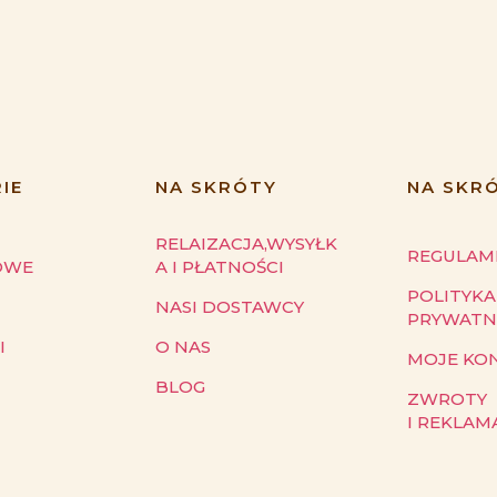
IE
NA SKRÓTY
NA SKR
RELAIZACJA,WYSYŁK
REGULAM
OWE
A I PŁATNOŚCI
POLITYKA
NASI DOSTAWCY
PRYWATN
I
O NAS
MOJE KO
BLOG
ZWROTY
I REKLAM