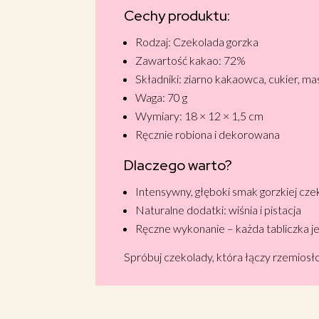
Cechy produktu:
Rodzaj: Czekolada gorzka
Zawartość kakao: 72%
Składniki: ziarno kakaowca, cukier, ma
Waga: 70 g
Wymiary: 18 × 12 × 1,5 cm
Ręcznie robiona i dekorowana
Dlaczego warto?
Intensywny, głęboki smak gorzkiej cze
Naturalne dodatki: wiśnia i pistacja
Ręczne wykonanie – każda tabliczka je
Spróbuj czekolady, która łączy rzemiosło