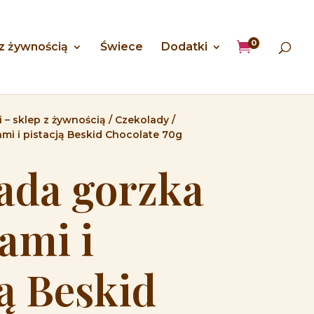
0

 z żywnością
Świece
Dodatki
 – sklep z żywnością
/
Czekolady
/
mi i pistacją Beskid Chocolate 70g
ada gorzka
ami i
ją Beskid