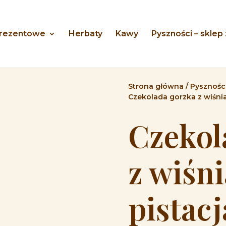
prezentowe
Herbaty
Kawy
Pyszności – sklep
Strona główna
/
Pyszności
Czekolada gorzka z wiśnia
Czekol
z wiśni
pistac