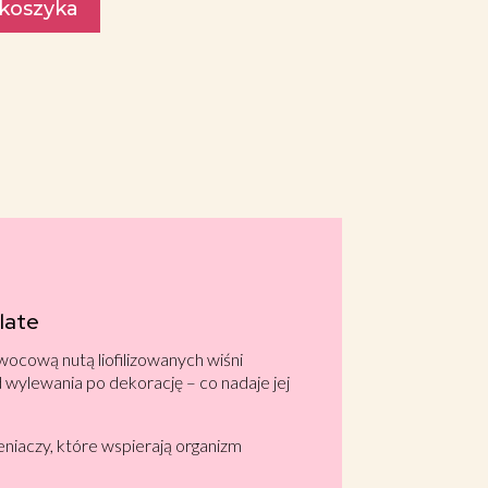
 koszyka
olate
wocową nutą liofilizowanych wiśni
 wylewania po dekorację – co nadaje jej
eniaczy, które wspierają organizm