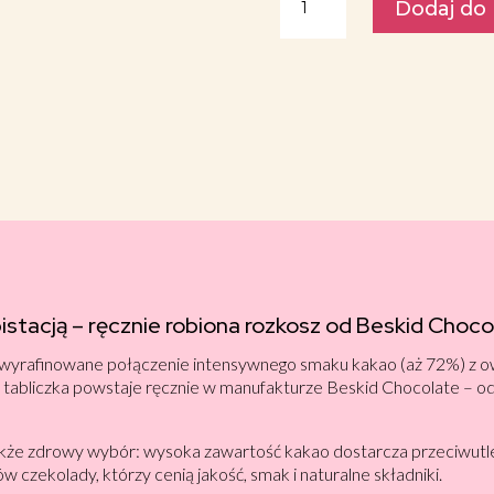
Dodaj do
Czekolada
gorzka
z
wiśniami
i
pistacją
Beskid
Chocolate
70g
pistacją – ręcznie robiona rozkosz od Beskid Choc
to wyrafinowane połączenie intensywnego smaku kakao (aż 72%) z o
da tabliczka powstaje ręcznie w manufakturze Beskid Chocolate – od
e także zdrowy wybór: wysoka zawartość kakao dostarcza przeciwutl
ów czekolady, którzy cenią jakość, smak i naturalne składniki.