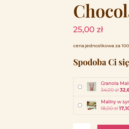
Chocol
25,00
zł
cena jednostkowa za 100g
Spodoba Ci się
Granola Ma
Dodaj do koszyka r
Pie
34,00
zł
32,
cen
wyno
Maliny w sy
34,0
Dodaj do koszyka ró
Pie
18,00
zł
17,1
cen
wyno
18,00
ilość