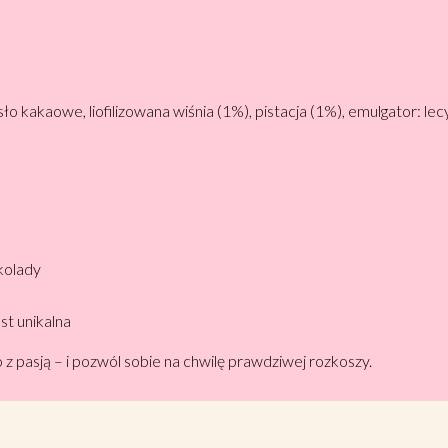
sło kakaowe, liofilizowana wiśnia (1%), pistacja (1%), emulgator: le
kolady
st unikalna
 z pasją – i pozwól sobie na chwilę prawdziwej rozkoszy.