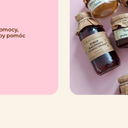
pomocy,
 aby pomóc