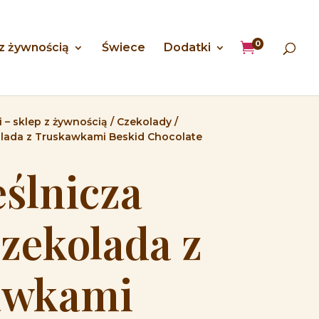
0

 z żywnością
Świece
Dodatki
 – sklep z żywnością
/
Czekolady
/
olada z Truskawkami Beskid Chocolate
ślnicza
Czekolada z
awkami