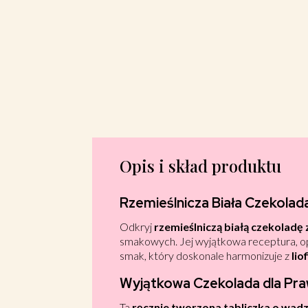
Opis i skład produktu
Rzemieślnicza Biała Czekola
Odkryj
rzemieślniczą białą czekoladę
smakowych. Jej wyjątkowa receptura, o
smak, który doskonale harmonizuje z
lio
Wyjątkowa Czekolada dla Pr
Ta
ręcznie tworzona tabliczka o wadz