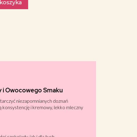
 koszyka
czy i Owocowego Smaku
ostarczyć niezapomnianych doznań
ą konsystencję i kremowy, lekko mleczny
j czekolady, jak i dla tych,