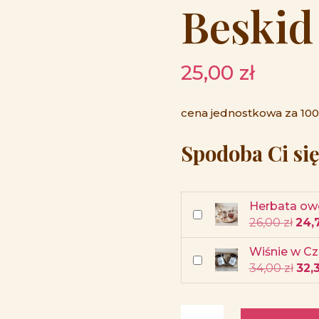
Beskid
25,00
zł
cena jednostkowa za 100g
Spodoba Ci się
Herbata ow
Dodaj do koszyka r
Pie
26,00
zł
24,
cen
wyno
Wiśnie w C
26,0
Dodaj do koszyka r
Pie
34,00
zł
32,
cen
wyno
34,0
ilość