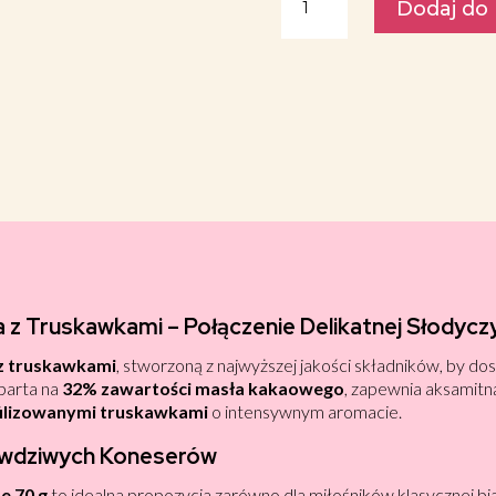
Dodaj do
Rzemieślnicza
Biała
Czekolada
z
Truskawkami
Beskid
Chocolate
da z Truskawkami – Połączenie Delikatnej Słody
 z truskawkami
, stworzoną z najwyższej jakości składników, by d
parta na
32% zawartości masła kakaowego
, zapewnia aksamitn
filizowanymi truskawkami
o intensywnym aromacie.
awdziwych Koneserów
e 70 g
to idealna propozycja zarówno dla miłośników klasycznej białe