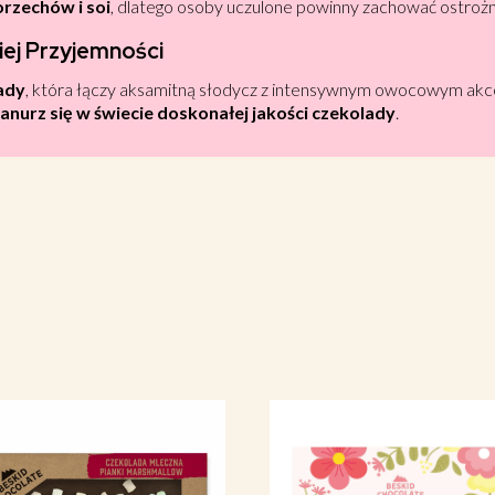
orzechów i soi
, dlatego osoby uczulone powinny zachować ostroż
iej Przyjemności
lady
, która łączy aksamitną słodycz z intensywnym owocowym akcen
anurz się w świecie doskonałej jakości czekolady
.