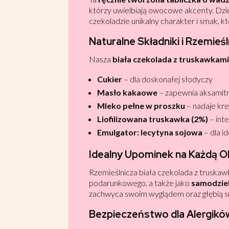
którzy uwielbiają owocowe akcenty. Dzi
czekoladzie unikalny charakter i smak, k
Naturalne Składniki i Rzemieś
Nasza
biała czekolada z truskawkam
Cukier
– dla doskonałej słodyczy
Masło kakaowe
– zapewnia aksamit
Mleko pełne w proszku
– nadaje kr
Liofilizowana truskawka (2%)
– int
Emulgator: lecytyna sojowa
– dla i
Idealny Upominek na Każdą O
Rzemieślnicza biała czekolada z truska
podarunkowego, a także jako
samodziel
zachwyca swoim wyglądem oraz głębią 
Bezpieczeństwo dla Alergikó