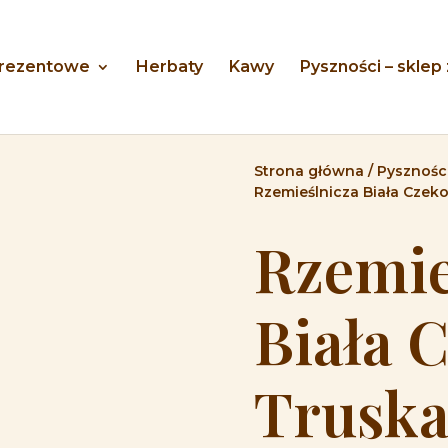
prezentowe
Herbaty
Kawy
Pyszności – sklep
Strona główna
/
Pyszności
Rzemieślnicza Biała Czek
Rzemie
Biała 
Trusk