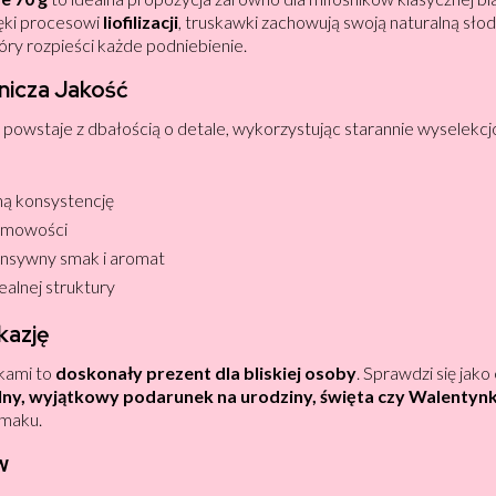
ęki procesowi
liofilizacji
, truskawki zachowują swoją naturalną sło
tóry rozpieści każde podniebienie.
lnicza Jakość
i
powstaje z dbałością o detale, wykorzystując starannie wyselekcj
ną konsystencję
emowości
ensywny smak i aromat
dealnej struktury
kazję
wkami to
doskonały prezent dla bliskiej osoby
. Sprawdzi się jak
ny, wyjątkowy podarunek na urodziny, święta czy Walentynk
smaku.
w