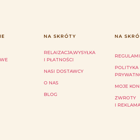
IE
NA SKRÓTY
NA SKRÓ
RELAIZACJA,WYSYŁKA
REGULAM
OWE
I PŁATNOŚCI
POLITYKA
NASI DOSTAWCY
PRYWATN
O NAS
MOJE KO
BLOG
ZWROTY
I REKLAM