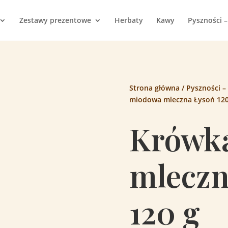
Zestawy prezentowe
Herbaty
Kawy
Pyszności –
Strona główna
/
Pyszności –
miodowa mleczna Łysoń 120
Krówk
mleczn
120 g