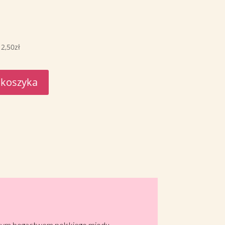
2,50zł
 koszyka
alnym bogactwem polskiego miodu