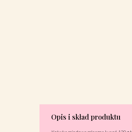
Opis i skład produktu
Krówka miodowa mleczna Łysoń 120 g to 