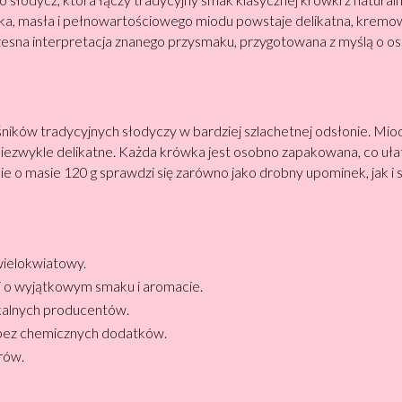
eka, masła i pełnowartościowego miodu powstaje delikatna, kre
zesna interpretacja znanego przysmaku, przygotowana z myślą o os
ników tradycyjnych słodyczy w bardziej szlachetnej odsłonie. M
 niezwykle delikatne. Każda krówka jest osobno zapakowana, co u
e o masie 120 g sprawdzi się zarówno jako drobny upominek, jak i
wielokwiatowy.
 o wyjątkowym smaku i aromacie.
okalnych producentów.
 bez chemicznych dodatków.
rów.