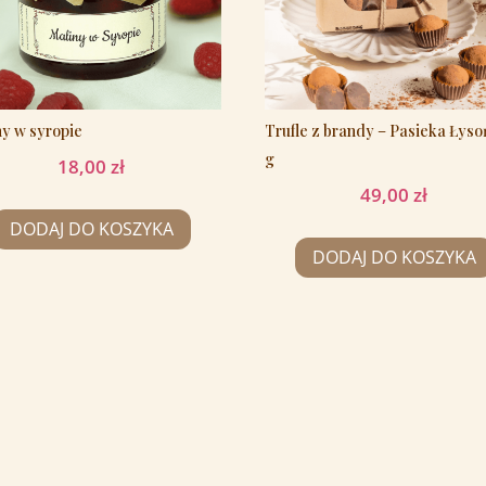
ny w syropie
Trufle z brandy – Pasieka Łyso
g
18,00
zł
49,00
zł
DODAJ DO KOSZYKA
DODAJ DO KOSZYKA