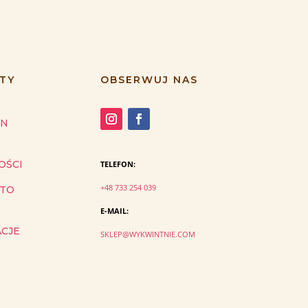
TY
OBSERWUJ NAS
IN
OŚCI
TELEFON:
+48 733 254 039
NTO
E-MAIL:
ACJE
SKLEP@WYKWINTNIE.COM