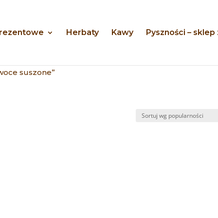
prezentowe
Herbaty
Kawy
Pyszności – sklep
woce suszone”