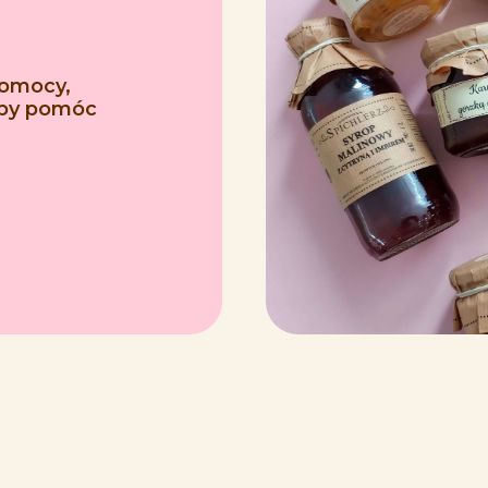
pomocy,
 aby pomóc