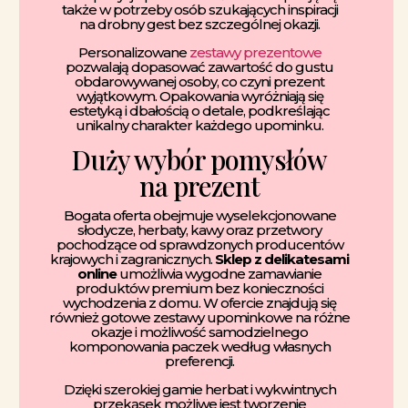
także w potrzeby osób szukających inspiracji
na drobny gest bez szczególnej okazji.
Personalizowane
zestawy prezentowe
pozwalają dopasować zawartość do gustu
obdarowywanej osoby, co czyni prezent
wyjątkowym. Opakowania wyróżniają się
estetyką i dbałością o detale, podkreślając
unikalny charakter każdego upominku.
Duży wybór pomysłów
na prezent
Bogata oferta obejmuje wyselekcjonowane
słodycze, herbaty, kawy oraz przetwory
pochodzące od sprawdzonych producentów
krajowych i zagranicznych.
Sklep z delikatesami
online
umożliwia wygodne zamawianie
produktów premium bez konieczności
wychodzenia z domu. W ofercie znajdują się
również gotowe zestawy upominkowe na różne
okazje i możliwość samodzielnego
komponowania paczek według własnych
preferencji.
Dzięki szerokiej gamie herbat i wykwintnych
przekąsek możliwe jest tworzenie